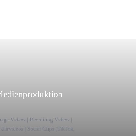
edienproduktion
age Videos | Recruiting Videos |
klärvideos | Social Clips (TikTok,