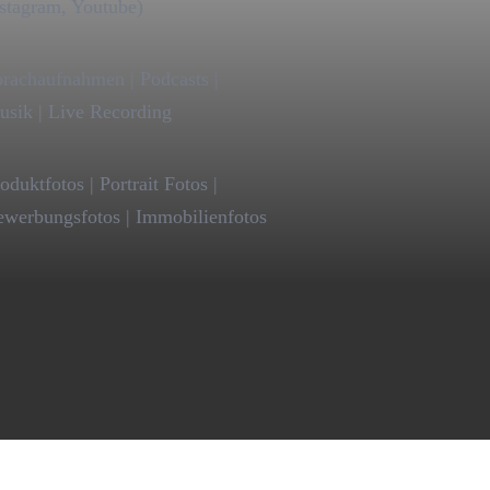
stagram, Youtube)
rachaufnahmen | Podcasts |
sik | Live Recording
oduktfotos | Portrait Fotos |
werbungsfotos | Immobilienfotos