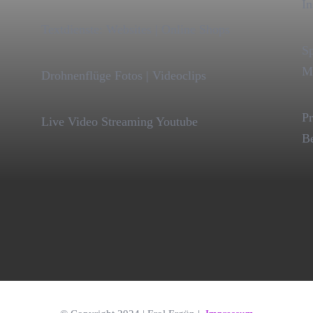
In
Textdienste: Websites | Online Shops
Sp
Mu
Drohnenflüge Fotos | Videoclips
Pr
Live Video Streaming Youtube
Be