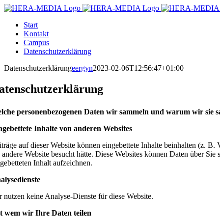
Zum
Inhalt
Start
springen
Kontakt
Campus
Datenschutzerklärung
Datenschutzerklärung
eergyn
2023-02-06T12:56:47+01:00
atenschutzerklärung
lche personenbezogenen Daten wir sammeln und warum wir sie 
ngebettete Inhalte von anderen Websites
iträge auf dieser Website können eingebettete Inhalte beinhalten (z. B. 
e andere Website besucht hätte. Diese Websites können Daten über Sie 
ngebetteten Inhalt aufzeichnen.
alysedienste
r nutzen keine Analyse-Dienste für diese Website.
t wem wir Ihre Daten teilen