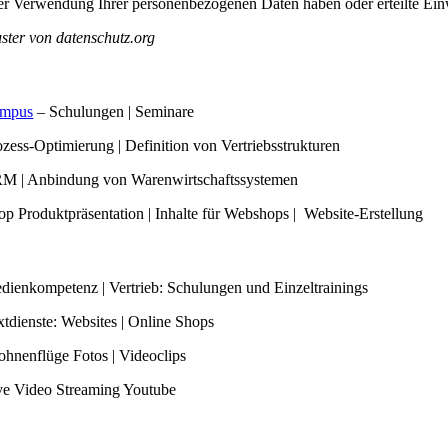
er Verwendung Ihrer personenbezogenen Daten haben oder erteilte Einw
ster von datenschutz.org
ratung
mpus
– Schulungen | Seminare
ozess-Optimierung | Definition von Vertriebsstrukturen
M | Anbindung von Warenwirtschaftssystemen
op Produktpräsentation | Inhalte für Webshops | Website-Erstellung
enstleistungen
dienkompetenz | Vertrieb: Schulungen und Einzeltrainings
xtdienste: Websites | Online Shops
ohnenflüge Fotos | Videoclips
ve Video Streaming Youtube
dienproduktion