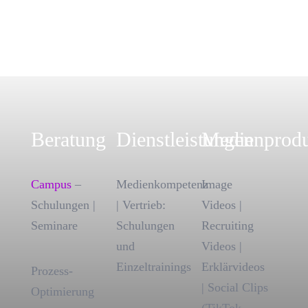
Beratung
Dienstleistungen
Medienprodu
Campus
–
Medienkompetenz
Image
Schulungen |
| Vertrieb:
Videos |
Seminare
Schulungen
Recruiting
und
Videos |
Einzeltrainings
Erklärvideos
Prozess-
| Social Clips
Optimierung
(TikTok,