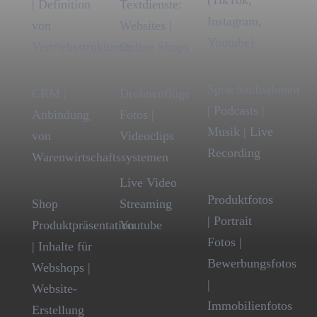
| Definition
Textdienste:
Instagram,
von
Websites |
Youtube)
Vertriebsstrukturen
Online Shops
Sprachaufnahmen
CRM |
Drohnenflüge
| Podcasts |
Anbindung
Fotos |
Musik | Live
von
Videoclips
Recording
Warenwirtschaftssystemen
Live Video
Produktfotos
Shop
Streaming
| Portrait
Produktpräsentation
Youtube
Fotos |
| Inhalte für
Bewerbungsfotos
Webshops |
|
Website-
Immobilienfotos
Erstellung